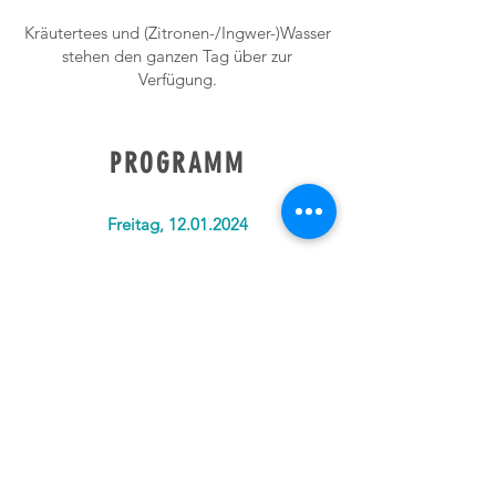
Kräutertees und (Zitronen-/Ingwer-)Wasser
stehen den ganzen Tag über zur
Verfügung.
PROGRAMM
Freitag,
12.01.2024
Check-In ab 15 Uhr
Entspannte Anreise,
Zeit zum Ankommen, auspacken, Tee
trinken und verweilen
17:00
Begrüßungsrunde + Yoga Praxis:
Evening Flow, Meditation und Pranayama
19:30
gemeinsames Abendessen